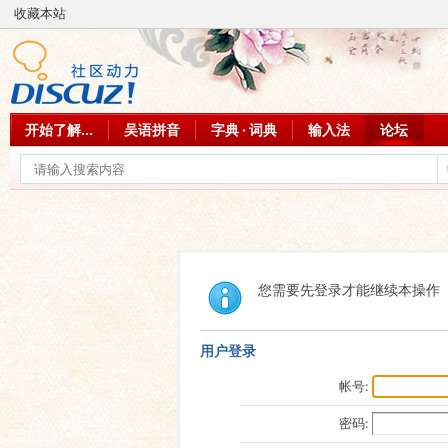
收藏本站
开始了解...
吴语拼音
字典 · 词典
输入法
论坛
您需要先登录才能继续本操作
用户登录
帐号:
密码: