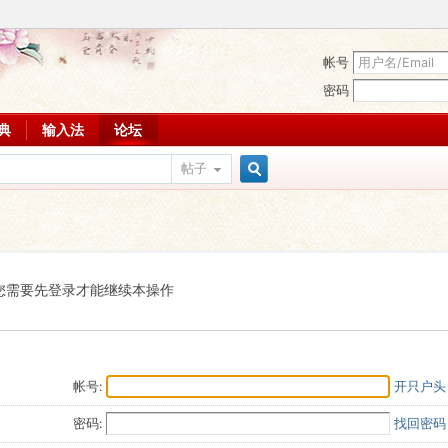
帐号
密码
词典
输入法
论坛
帖子
搜
索
您需要先登录才能继续本操作
帐号:
开只户头
密码:
找回密码