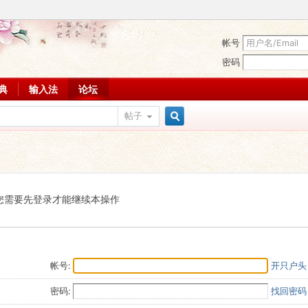
帐号
密码
词典
输入法
论坛
帖子
搜
索
您需要先登录才能继续本操作
帐号:
开只户头
密码:
找回密码