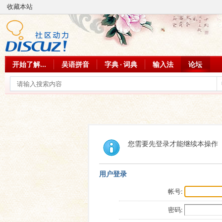
收藏本站
开始了解...
吴语拼音
字典 · 词典
输入法
论坛
您需要先登录才能继续本操作
用户登录
帐号:
密码: