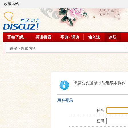
收藏本站
开始了解...
吴语拼音
字典 · 词典
输入法
论坛
您需要先登录才能继续本操作
用户登录
帐号:
密码: