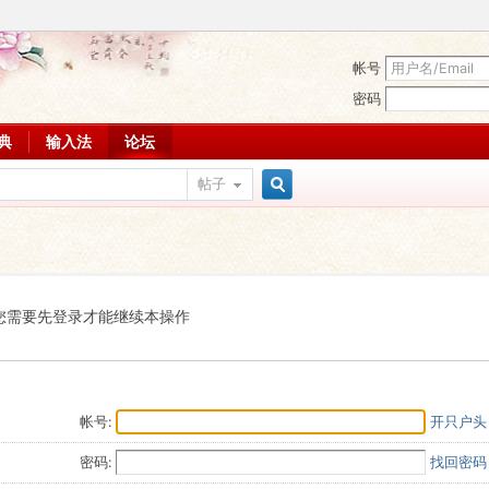
帐号
密码
词典
输入法
论坛
帖子
搜
索
您需要先登录才能继续本操作
帐号:
开只户头
密码:
找回密码