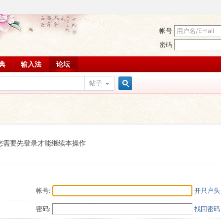
帐号
密码
词典
输入法
论坛
帖子
搜
索
您需要先登录才能继续本操作
帐号:
开只户头
密码:
找回密码