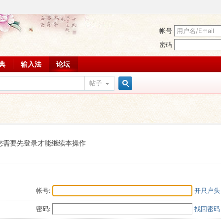
帐号
密码
词典
输入法
论坛
帖子
搜
索
您需要先登录才能继续本操作
帐号:
开只户头
密码:
找回密码