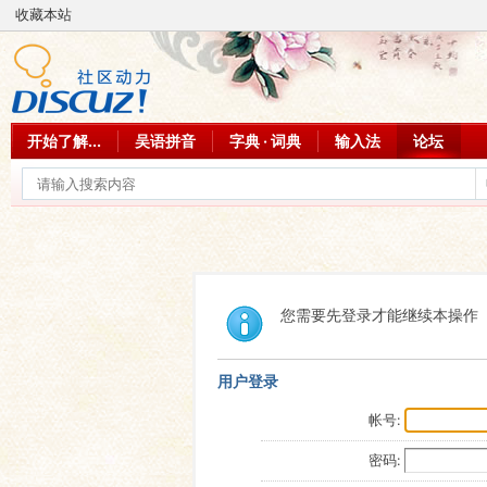
收藏本站
开始了解...
吴语拼音
字典 · 词典
输入法
论坛
您需要先登录才能继续本操作
用户登录
帐号:
密码: