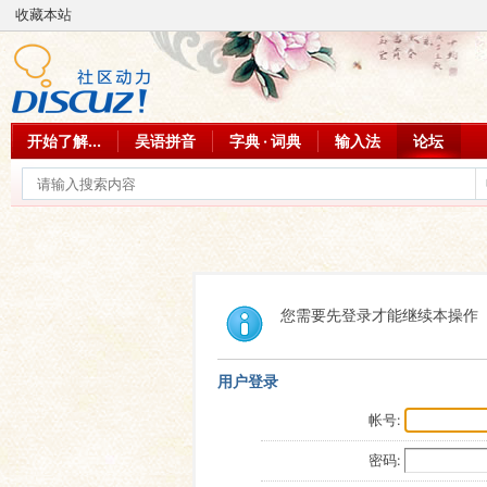
收藏本站
开始了解...
吴语拼音
字典 · 词典
输入法
论坛
您需要先登录才能继续本操作
用户登录
帐号:
密码: