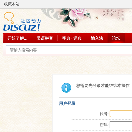
收藏本站
开始了解...
吴语拼音
字典 · 词典
输入法
论坛
您需要先登录才能继续本操作
用户登录
帐号:
密码: