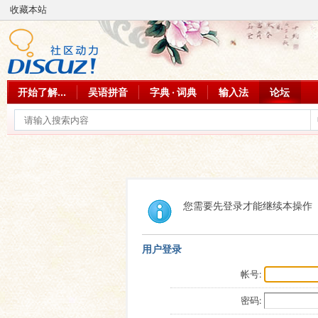
收藏本站
开始了解...
吴语拼音
字典 · 词典
输入法
论坛
您需要先登录才能继续本操作
用户登录
帐号:
密码: