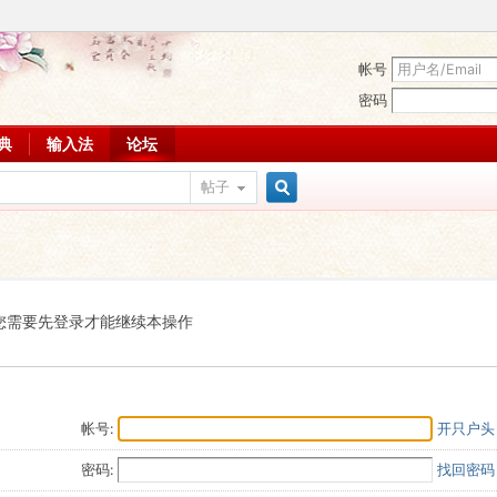
帐号
密码
词典
输入法
论坛
帖子
搜
索
您需要先登录才能继续本操作
帐号:
开只户头
密码:
找回密码