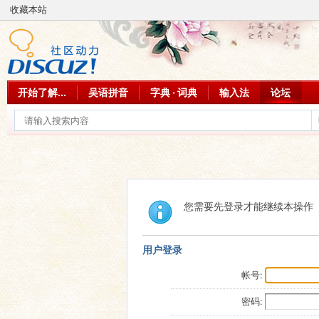
收藏本站
开始了解...
吴语拼音
字典 · 词典
输入法
论坛
您需要先登录才能继续本操作
用户登录
帐号:
密码: