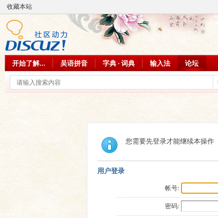
收藏本站
开始了解...
吴语拼音
字典 · 词典
输入法
论坛
您需要先登录才能继续本操作
用户登录
帐号:
密码: