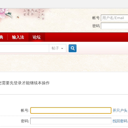
帐号
密码
词典
输入法
论坛
帖子
搜
索
您需要先登录才能继续本操作
帐号:
开只户头
密码:
找回密码