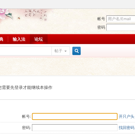
帐号
密码
词典
输入法
论坛
帖子
搜
索
您需要先登录才能继续本操作
帐号:
开只户头
密码:
找回密码