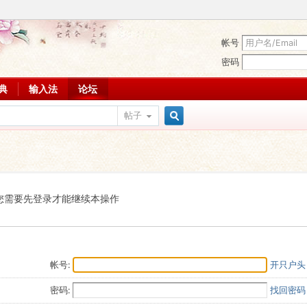
帐号
密码
词典
输入法
论坛
帖子
搜
索
您需要先登录才能继续本操作
帐号:
开只户头
密码:
找回密码