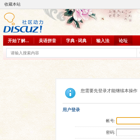
收藏本站
开始了解...
吴语拼音
字典 · 词典
输入法
论坛
您需要先登录才能继续本操作
用户登录
帐号:
密码: