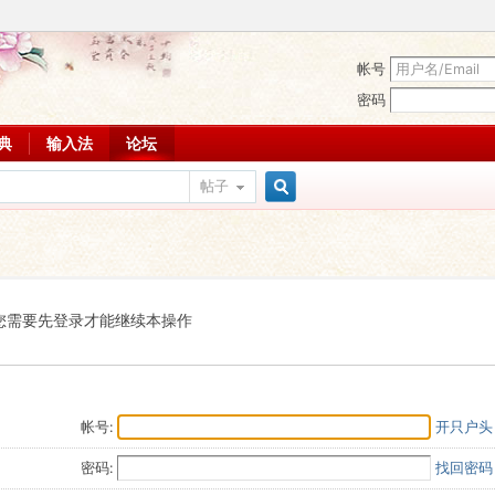
帐号
密码
词典
输入法
论坛
帖子
搜
索
您需要先登录才能继续本操作
帐号:
开只户头
密码:
找回密码