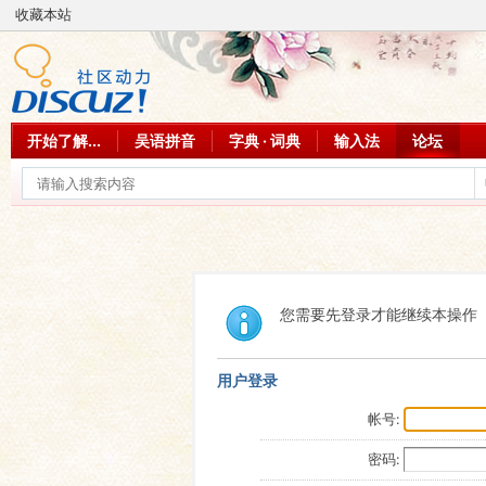
收藏本站
开始了解...
吴语拼音
字典 · 词典
输入法
论坛
您需要先登录才能继续本操作
用户登录
帐号:
密码: