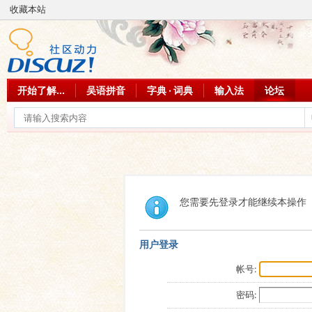
收藏本站
开始了解...
吴语拼音
字典 · 词典
输入法
论坛
您需要先登录才能继续本操作
用户登录
帐号:
密码: