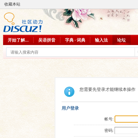
收藏本站
开始了解...
吴语拼音
字典 · 词典
输入法
论坛
您需要先登录才能继续本操作
用户登录
帐号:
密码: