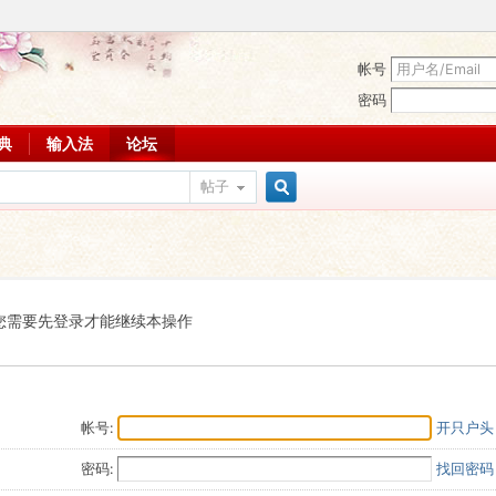
帐号
密码
词典
输入法
论坛
帖子
搜
索
您需要先登录才能继续本操作
帐号:
开只户头
密码:
找回密码