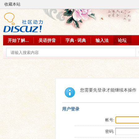
收藏本站
开始了解...
吴语拼音
字典 · 词典
输入法
论坛
您需要先登录才能继续本操作
用户登录
帐号:
密码: