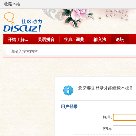
收藏本站
开始了解...
吴语拼音
字典 · 词典
输入法
论坛
您需要先登录才能继续本操作
用户登录
帐号:
密码: