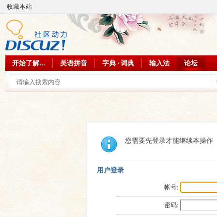
收藏本站
开始了解...
吴语拼音
字典 · 词典
输入法
论坛
您需要先登录才能继续本操作
用户登录
帐号:
密码: