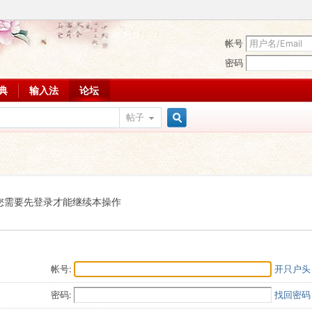
帐号
密码
词典
输入法
论坛
帖子
搜
索
您需要先登录才能继续本操作
帐号:
开只户头
密码:
找回密码