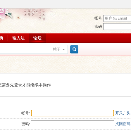
帐号
密码
词典
输入法
论坛
帖子
搜
索
您需要先登录才能继续本操作
帐号:
开只户头
密码:
找回密码