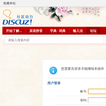
收藏本站
开始了解...
吴语拼音
字典 · 词典
输入法
论坛
您需要先登录才能继续本操作
用户登录
帐号:
密码: