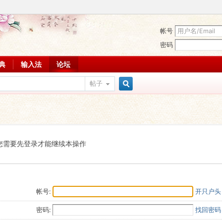
帐号
密码
词典
输入法
论坛
帖子
搜
索
您需要先登录才能继续本操作
帐号:
开只户头
密码:
找回密码