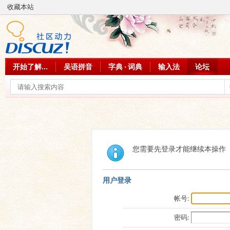
收藏本站
开始了解...
吴语拼音
字典 · 词典
输入法
论坛
您需要先登录才能继续本操作
用户登录
帐号:
密码: