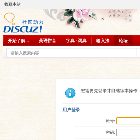
收藏本站
开始了解...
吴语拼音
字典 · 词典
输入法
论坛
您需要先登录才能继续本操作
用户登录
帐号:
密码: