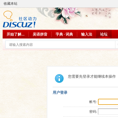
收藏本站
开始了解...
吴语拼音
字典 · 词典
输入法
论坛
您需要先登录才能继续本操作
用户登录
帐号:
密码: