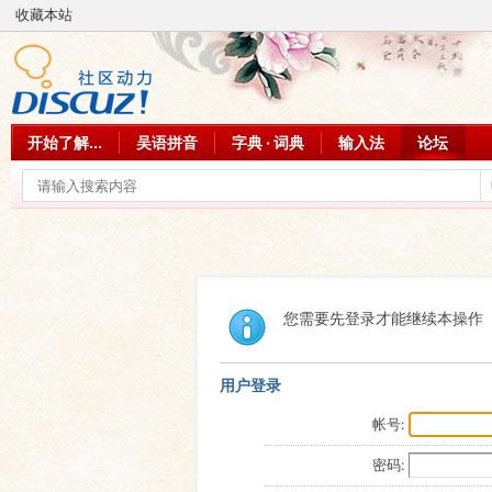
收藏本站
开始了解...
吴语拼音
字典 · 词典
输入法
论坛
您需要先登录才能继续本操作
用户登录
帐号:
密码: