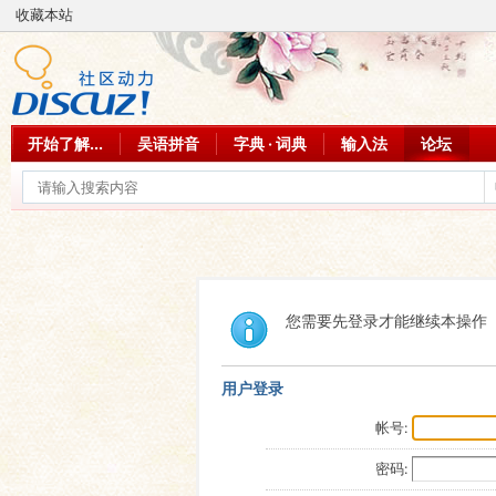
收藏本站
开始了解...
吴语拼音
字典 · 词典
输入法
论坛
您需要先登录才能继续本操作
用户登录
帐号:
密码: