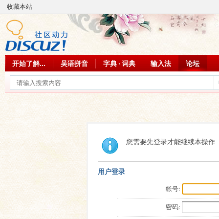
收藏本站
开始了解...
吴语拼音
字典 · 词典
输入法
论坛
您需要先登录才能继续本操作
用户登录
帐号:
密码: