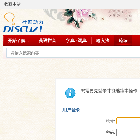
收藏本站
开始了解...
吴语拼音
字典 · 词典
输入法
论坛
您需要先登录才能继续本操作
用户登录
帐号:
密码: