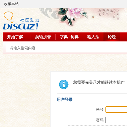
收藏本站
开始了解...
吴语拼音
字典 · 词典
输入法
论坛
您需要先登录才能继续本操作
用户登录
帐号:
密码: