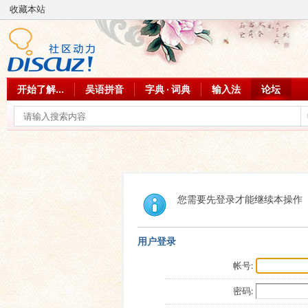
收藏本站
开始了解...
吴语拼音
字典 · 词典
输入法
论坛
您需要先登录才能继续本操作
用户登录
帐号:
密码: