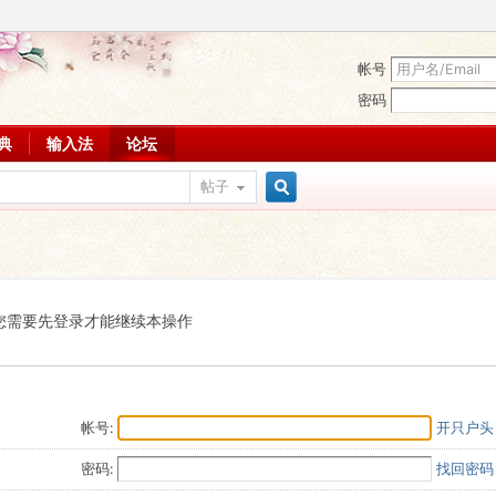
帐号
密码
词典
输入法
论坛
帖子
搜
索
您需要先登录才能继续本操作
帐号:
开只户头
密码:
找回密码