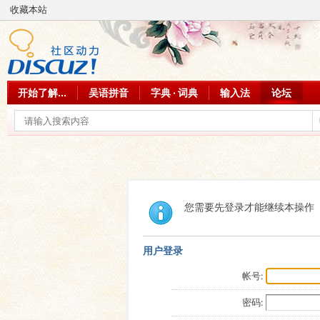
收藏本站
开始了解...
吴语拼音
字典 · 词典
输入法
论坛
您需要先登录才能继续本操作
用户登录
帐号:
密码: