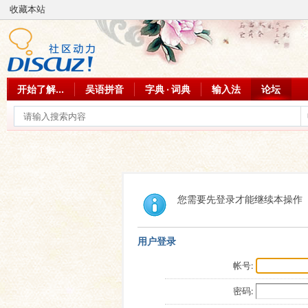
收藏本站
开始了解...
吴语拼音
字典 · 词典
输入法
论坛
您需要先登录才能继续本操作
用户登录
帐号:
密码: