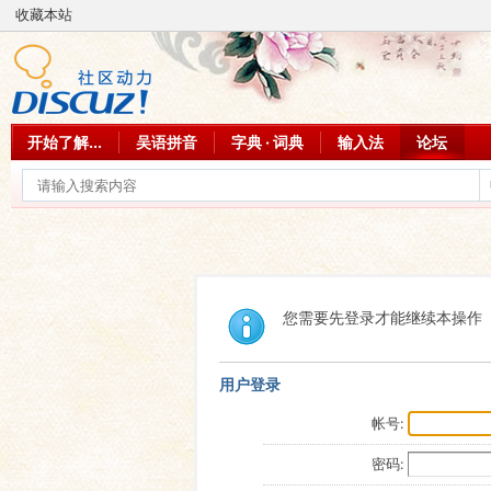
收藏本站
开始了解...
吴语拼音
字典 · 词典
输入法
论坛
您需要先登录才能继续本操作
用户登录
帐号:
密码: