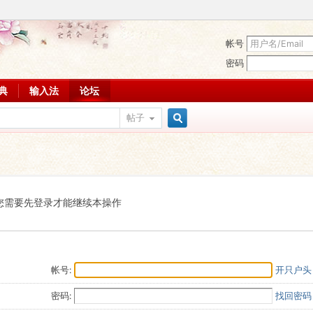
帐号
密码
词典
输入法
论坛
帖子
搜
索
您需要先登录才能继续本操作
帐号:
开只户头
密码:
找回密码