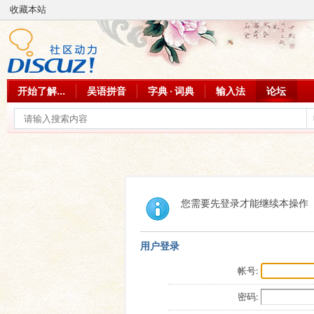
收藏本站
开始了解...
吴语拼音
字典 · 词典
输入法
论坛
您需要先登录才能继续本操作
用户登录
帐号:
密码: