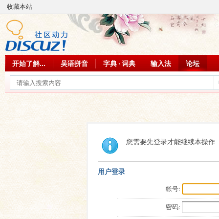
收藏本站
开始了解...
吴语拼音
字典 · 词典
输入法
论坛
您需要先登录才能继续本操作
用户登录
帐号:
密码: