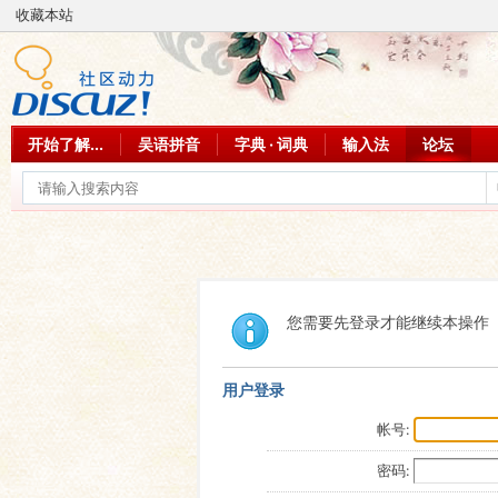
收藏本站
开始了解...
吴语拼音
字典 · 词典
输入法
论坛
您需要先登录才能继续本操作
用户登录
帐号:
密码: