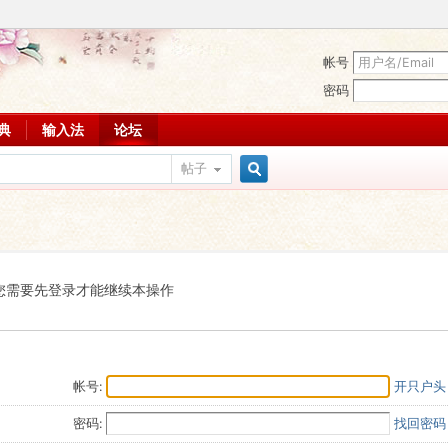
帐号
密码
词典
输入法
论坛
帖子
搜
索
您需要先登录才能继续本操作
帐号:
开只户头
密码:
找回密码