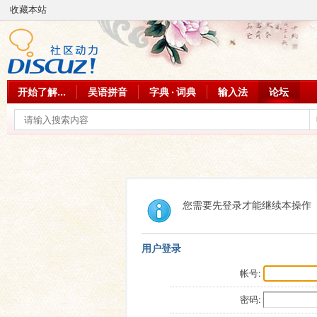
收藏本站
开始了解...
吴语拼音
字典 · 词典
输入法
论坛
您需要先登录才能继续本操作
用户登录
帐号:
密码: